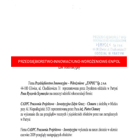
PRZEDSIĘBIORSTWO-INNOWACYJNO-WDROŻENIOWE-ENPOL