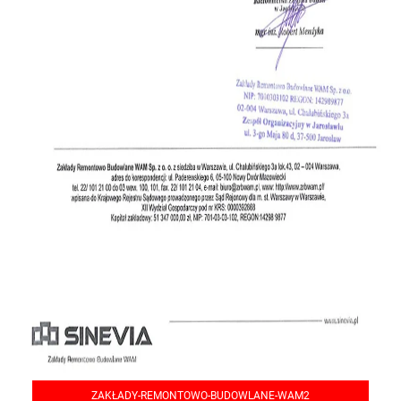
ZAKŁADY-REMONTOWO-BUDOWLANE-WAM2