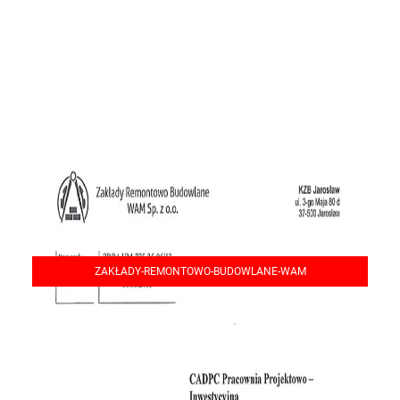
ZAKŁADY-REMONTOWO-BUDOWLANE-WAM