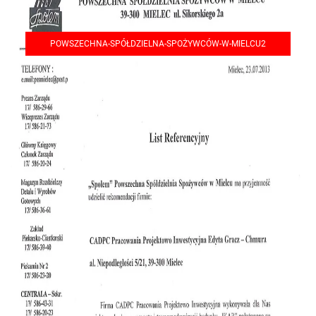
POWSZECHNA-SPÓŁDZIELNA-SPOŻYWCÓW-W-MIELCU2