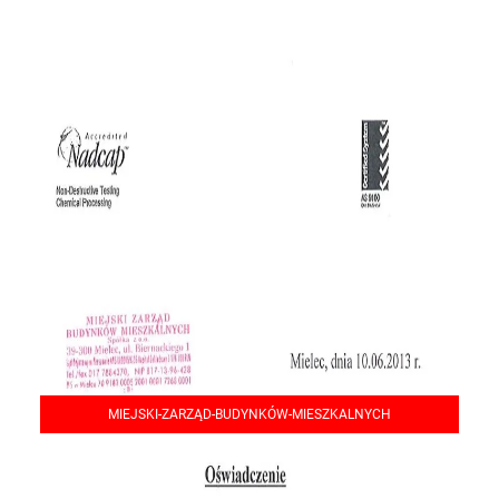
MIEJSKI-ZARZĄD-BUDYNKÓW-MIESZKALNYCH