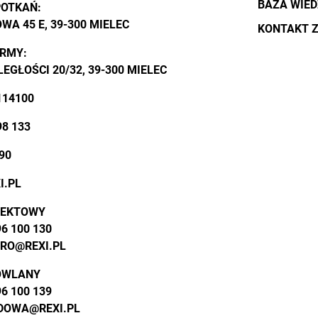
BAZA WIE
POTKAŃ:
WA 45 E, 39-300 MIELEC
KONTAKT Z
IRMY:
LEGŁOŚCI 20/32, 39-300 MIELEC
114100
98 133
 90
I.PL
JEKTOWY
96 100 130
URO@REXI.PL
OWLANY
96 100 139
DOWA@REXI.PL