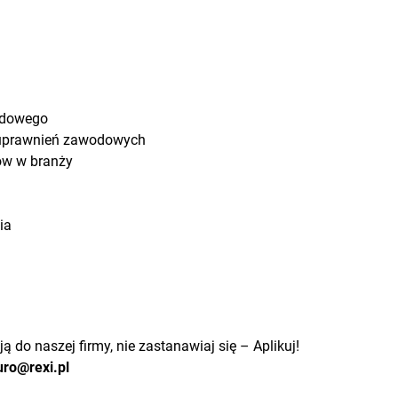
wodowego
a uprawnień zawodowych
ów w branży
ia
 do naszej firmy, nie zastanawiaj się – Aplikuj!
uro@rexi.pl