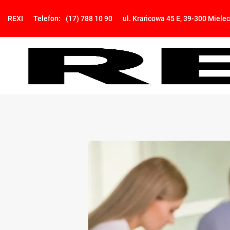
REXI
Telefon:
(17) 788 10 90
ul. Krańcowa 45 E, 39-300 Mielec