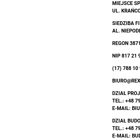
MIEJSCE S
UL. KRAŃCO
SIEDZIBA F
AL. NIEPOD
REGON 387
NIP 817 21 
(17) 788 10
BIURO@REX
DZIAŁ PRO
TEL.:
+48 7
E-MAIL:
BI
DZIAŁ BUD
TEL.:
+48 7
E-MAIL:
BU