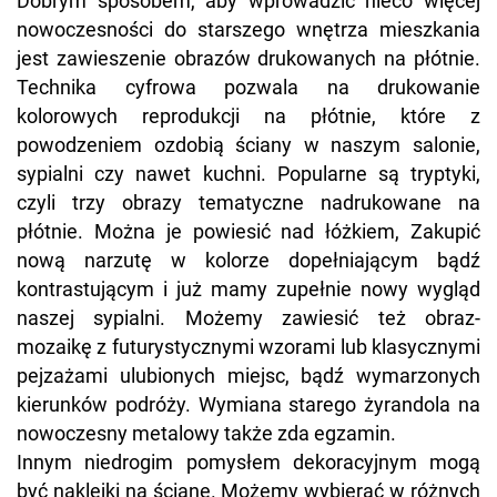
Dobrym sposobem, aby wprowadzić nieco więcej
nowoczesności do starszego wnętrza mieszkania
jest zawieszenie obrazów drukowanych na płótnie.
Technika cyfrowa pozwala na drukowanie
kolorowych reprodukcji na płótnie, które z
powodzeniem ozdobią ściany w naszym salonie,
sypialni czy nawet kuchni. Popularne są tryptyki,
czyli trzy obrazy tematyczne nadrukowane na
płótnie. Można je powiesić nad łóżkiem, Zakupić
nową narzutę w kolorze dopełniającym bądź
kontrastującym i już mamy zupełnie nowy wygląd
naszej sypialni. Możemy zawiesić też obraz-
mozaikę z futurystycznymi wzorami lub klasycznymi
pejzażami ulubionych miejsc, bądź wymarzonych
kierunków podróży. Wymiana starego żyrandola na
nowoczesny metalowy także zda egzamin.
Innym niedrogim pomysłem dekoracyjnym mogą
być naklejki na ścianę. Możemy wybierać w różnych